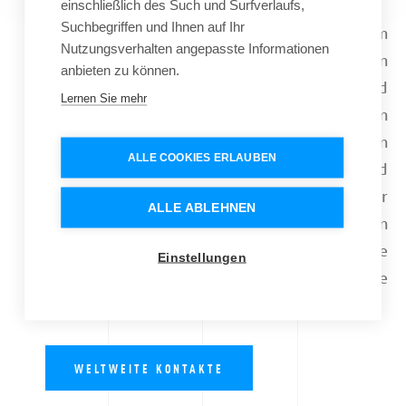
einschließlich des Such und Surfverlaufs,
Suchbegriffen und Ihnen auf Ihr
Unsere Kunden profitieren von unserem
Nutzungsverhalten angepasste Informationen
internationalen Netzwerk, erstklassigen
anbieten zu können.
Kontakten, Produktionsstätten und
Lernen Sie mehr
Lagerzentren. Dank unserer langjährigen
Erfahrung haben wir einen umfassenden
ALLE COOKIES ERLAUBEN
Einblick in die globalen Lieferketten und
kennen die einzigartigen Fähigkeiten der
ALLE ABLEHNEN
einzelnen Produktionsstätten. Wir helfen Ihnen
gerne auch bei Bedarf, die perfekte
Einstellungen
Produktionsstätte für Ihre
Bekleidungsanforderungen zu finden.
WELTWEITE KONTAKTE